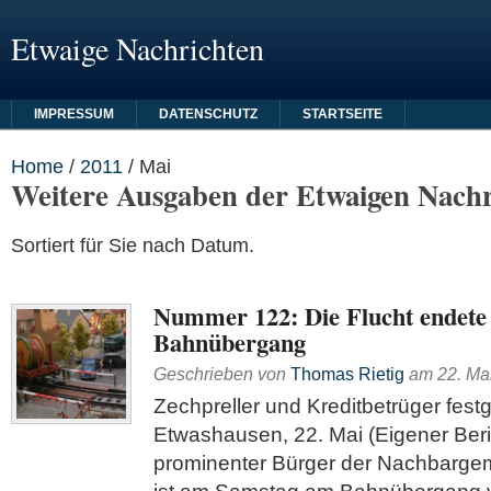
Etwaige Nachrichten
IMPRESSUM
DATENSCHUTZ
STARTSEITE
Home
/
2011
/
Mai
Weitere Ausgaben der Etwaigen Nachr
Sortiert für Sie nach Datum.
Nummer 122: Die Flucht endet
Bahnübergang
Geschrieben von
Thomas Rietig
am
22. Ma
Zechpreller und Kreditbetrüger fe
Etwashausen, 22. Mai (Eigener Beric
prominenter Bürger der Nachbarge