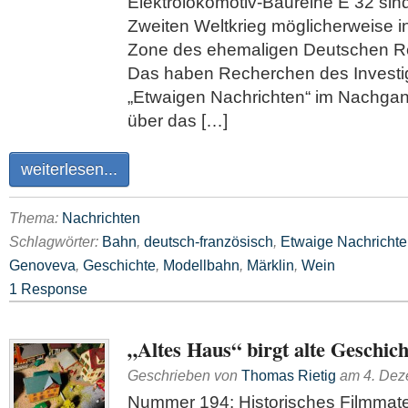
Elektrolokomotiv-Baureihe E 32 si
Zweiten Weltkrieg möglicher­weise i
Zone des ehemaligen Deutschen 
Das haben Recherchen des Investi
„Etwaigen Nachrichten“ im Nachgan
über das […]
weiterlesen...
Thema:
Nachrichten
Schlagwörter:
Bahn
,
deutsch-französisch
,
Etwaige Nachricht
Genoveva
,
Geschichte
,
Modellbahn
,
Märklin
,
Wein
1 Response
„Altes Haus“ birgt alte Geschich
Geschrieben von
Thomas Rietig
am
4. De
Nummer 194: Historisches Filmmater