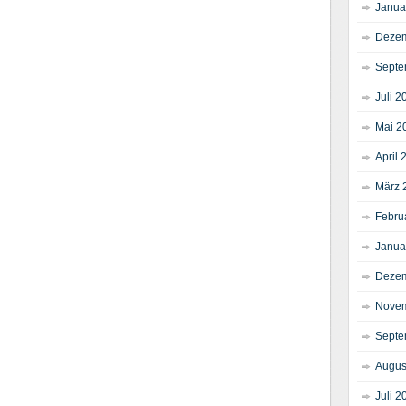
Janua
Dezem
Septe
Juli 2
Mai 2
April 
März 
Febru
Janua
Dezem
Novem
Septe
Augus
Juli 2