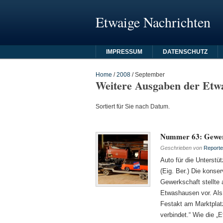
Etwaige Nachrichten
IMPRESSUM
DATENSCHUTZ
Home
/
2008
/
September
Weitere Ausgaben der Etw
Sortiert für Sie nach Datum.
Nummer 63: Gewerk
Geschrieben von
Reporte
Auto für die Unterst
(Eig. Ber.) Die konser
Gewerkschaft stellte
Etwashausen vor. Als 
Festakt am Marktplatz
verbindet.“ Wie die „