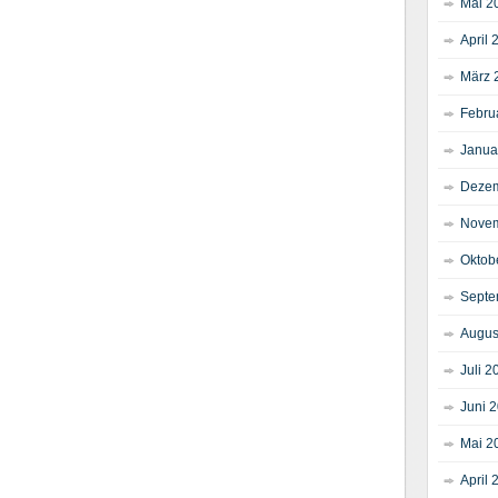
Mai 2
April 
März 
Febru
Janua
Dezem
Novem
Oktob
Septe
Augus
Juli 2
Juni 
Mai 2
April 