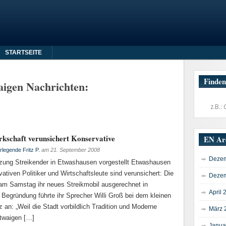
STARTSEITE
Finden
aigen Nachrichten:
schaft verunsichert Konservative
EN Ar
rlegende Fritz P.
am
21. September 2008
Dezem
ützung Streikender in Etwashausen vorgestellt Etwashausen
vativen Politiker und Wirtschaftsleute sind verunsichert: Die
Dezem
 am Samstag ihr neues Streikmobil ausgerechnet in
April 
Begründung führte ihr Sprecher Willi Groß bei dem kleinen
 an: „Weil die Stadt vorbildlich Tradition und Moderne
März 
Etwaigen […]
Janua