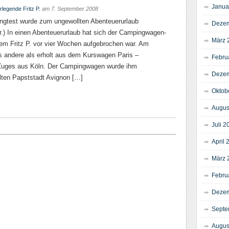
Janua
rlegende Fritz P.
am
7. September 2008
ngtest wurde zum ungewollten Abenteuerurlaub
Dezem
.) In einen Abenteuerurlaub hat sich der Campingwagen-
März 
dem Fritz P. vor vier Wochen aufgebrochen war. Am
es andere als erholt aus dem Kurswagen Paris –
Febru
uges aus Köln. Der Campingwagen wurde ihm
Dezem
lten Papststadt Avignon […]
Oktob
Augus
Juli 2
April 
März 
Febru
Dezem
Septe
Augus