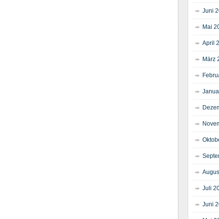
Juni 
Mai 2
April 
März 
Febru
Janua
Dezem
Novem
Oktob
Septe
Augus
Juli 2
Juni 