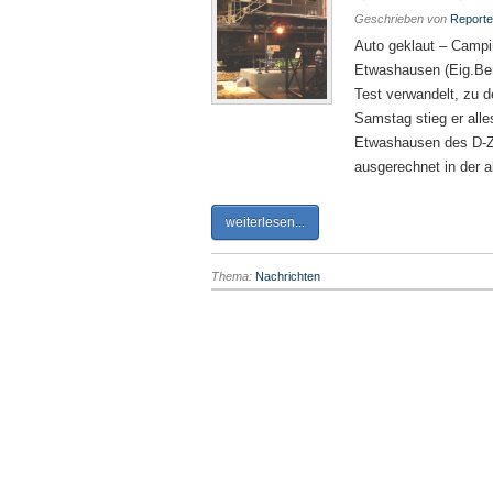
Geschrieben von
Reporte
Auto geklaut – Campi
Etwashausen (Eig.Ber
Test verwandelt, zu 
Samstag stieg er all
Etwashausen des D-Z
ausgerechnet in der a
weiterlesen...
Thema:
Nachrichten