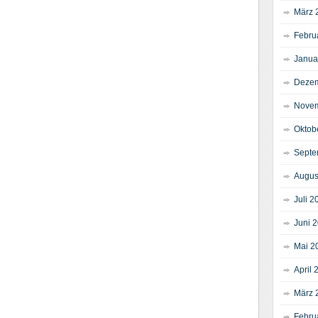
März 
Febru
Janua
Dezem
Novem
Oktob
Septe
Augus
Juli 2
Juni 
Mai 2
April 
März 
Febru