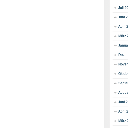
Juli 2
Juni 
April 
März 
Janua
Dezem
Novem
Oktob
Septe
Augus
Juni 
April 
März 