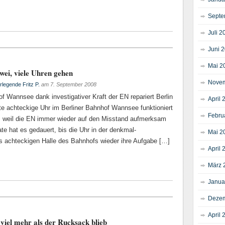
Septe
Juli 2
Juni 
Mai 2
ei, viele Uhren gehen
Novem
rlegende Fritz P.
am
7. September 2008
 Wannsee dank investigativer Kraft der EN repariert Berlin
April 
te achteckige Uhr im Berliner Bahnhof Wannsee funktioniert
Febru
zt, weil die EN immer wieder auf den Misstand aufmerksam
e hat es gedauert, bis die Uhr in der denkmal-
Mai 2
ls achteckigen Halle des Bahnhofs wieder ihre Aufgabe […]
April 
März 
Janua
Dezem
April 
iel mehr als der Rucksack blieb