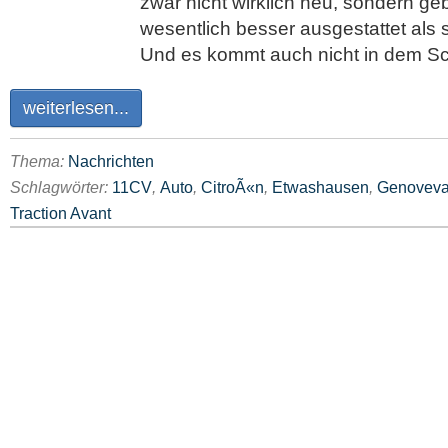
zwar nicht wirklich neu, sondern geb
wesentlich besser ausgestattet als 
Und es kommt auch nicht in dem Sc
weiterlesen...
Thema:
Nachrichten
Schlagwörter:
11CV
,
Auto
,
CitroÃ«n
,
Etwashausen
,
Genovev
Traction Avant