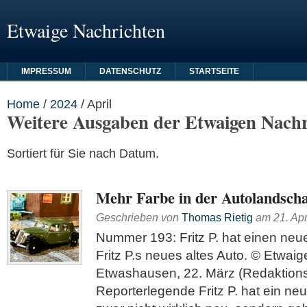
Etwaige Nachrichten
IMPRESSUM
DATENSCHUTZ
STARTSEITE
Home
/
2024
/
April
Weitere Ausgaben der Etwaigen Nachr
Sortiert für Sie nach Datum.
Mehr Farbe in der Autolandscha
Geschrieben von
Thomas Rietig
am
21. Apr
Nummer 193: Fritz P. hat einen ne
Fritz P.s neues altes Auto. © Etwai
Etwashausen, 22. März (Redaktions
Reporterlegende Fritz P. hat ein neu