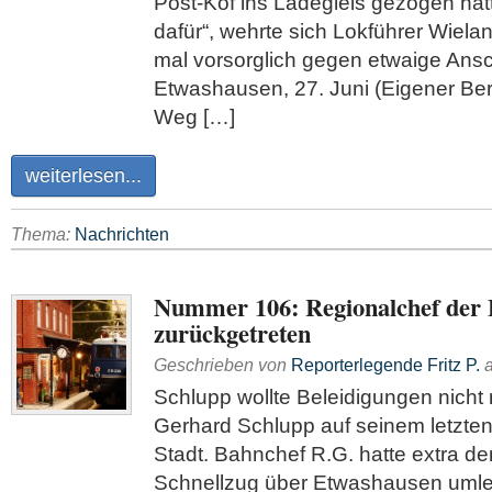
Post-Köf ins Ladegleis gezogen hatt
dafür“, wehrte sich Lokführer Wiela
mal vorsorglich gegen etwaige Ans
Etwashausen, 27. Juni (Eigener Ber
Weg […]
weiterlesen...
Thema:
Nachrichten
Nummer 106: Regionalchef der
zurückgetreten
Geschrieben von
Reporterlegende Fritz P.
Schlupp wollte Beleidigungen nicht
Gerhard Schlupp auf seinem letzte
Stadt. Bahnchef R.G. hatte extra d
Schnellzug über Etwashausen umlei