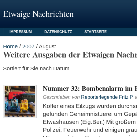
Etwaige Nachrichten
IMPRESSUM
DATENSCHUTZ
STARTSEITE
Home
/
2007
/
August
Weitere Ausgaben der Etwaigen Nachr
Sortiert für Sie nach Datum.
Nummer 32: Bombenalarm im 
Geschrieben von
Reporterlegende Fritz P.
Koffer eines Eilzugs wurden durchs
gefunden Geheimnistuerei um Gepä
Etwashausen (Eig.Ber.) Mit großem
Polizei, Feuerwehr und einigen gra