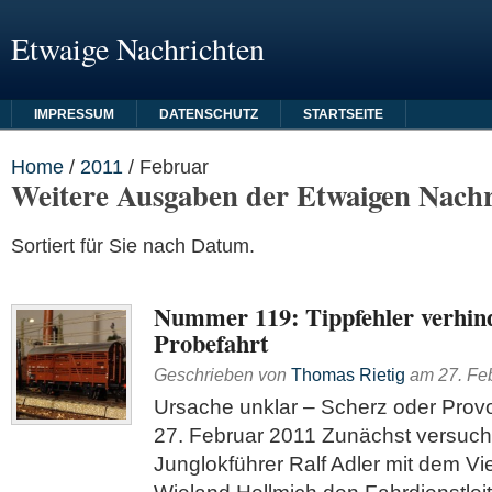
Etwaige Nachrichten
IMPRESSUM
DATENSCHUTZ
STARTSEITE
Home
/
2011
/
Februar
Weitere Ausgaben der Etwaigen Nachr
Sortiert für Sie nach Datum.
Nummer 119: Tippfehler verhin
Probefahrt
Geschrieben von
Thomas Rietig
am
27. Fe
Ursache unklar – Scherz oder Prov
27. Februar 2011 Zunächst versuch
Junglokführer Ralf Adler mit dem V