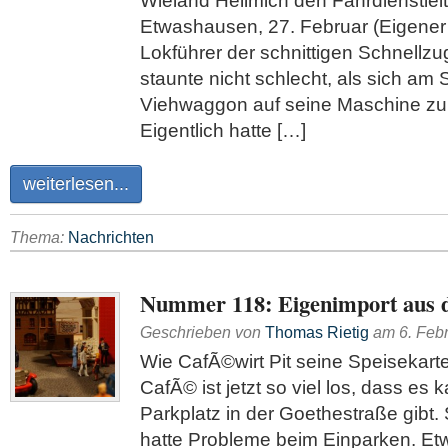
Wieland Hellmich den Fahrdienstleit
Etwashausen, 27. Februar (Eigener 
Lokführer der schnittigen Schnellzu
staunte nicht schlecht, als sich a
Viehwaggon auf seine Maschine zu
Eigentlich hatte […]
weiterlesen...
Thema:
Nachrichten
Nummer 118: Eigenimport aus 
Geschrieben von
Thomas Rietig
am
6. Feb
Wie CafÃ©wirt Pit seine Speisekarte
CafÃ© ist jetzt so viel los, dass es
Parkplatz in der Goethestraße gibt
hatte Probleme beim Einparken. Et