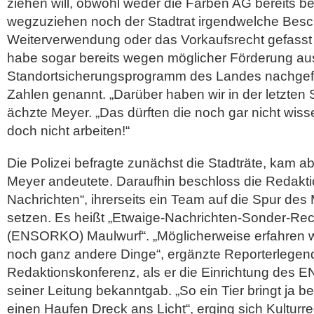
ziehen will, obwohl weder die Farben AG bereits b
wegzuziehen noch der Stadtrat irgendwelche Besc
Weiterverwendung oder das Vorkaufsrecht gefasst 
habe sogar bereits wegen möglicher Förderung a
Standortsicherungsprogramm des Landes nachgefr
Zahlen genannt. „Darüber haben wir in der letzten 
ächzte Meyer. „Das dürften die noch gar nicht wis
doch nicht arbeiten!“
Die Polizei befragte zunächst die Stadträte, kam abe
Meyer andeutete. Daraufhin beschloss die Redakti
Nachrichten“, ihrerseits ein Team auf die Spur des
setzen. Es heißt „Etwaige-Nachrichten-Sonder-Re
(ENSORKO) Maulwurf“. „Möglicherweise erfahren w
noch ganz andere Dinge“, ergänzte Reporterlegende
Redaktionskonferenz, als er die Einrichtung des
seiner Leitung bekanntgab. „So ein Tier bringt ja 
einen Haufen Dreck ans Licht“, erging sich Kulturr