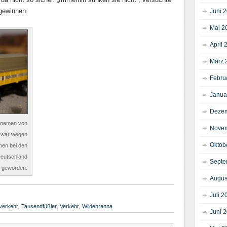
gewinnen.
Juni 
Mai 2
April 
März 
Febru
Janua
Dezem
tznamen von
Novem
e war wegen
Oktob
nen bei den
eutschland
Septe
 geworden.
Augus
Juli 2
verkehr
,
Tausendfüßler
,
Verkehr
,
Wildenranna
Juni 