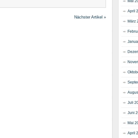
Mai 2
April 
Nächster Artikel »
März 
Febru
Janua
Dezem
Novem
Oktob
Septe
Augus
Juli 2
Juni 
Mai 2
April 