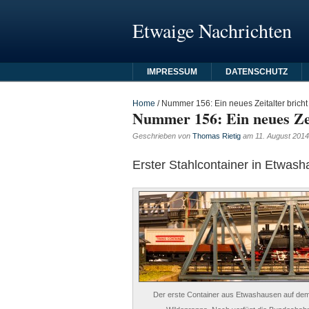
Etwaige Nachrichten
IMPRESSUM
DATENSCHUTZ
Home
/
Nummer 156: Ein neues Zeitalter bricht
Nummer 156: Ein neues Zei
Geschrieben von
Thomas Rietig
am
11. August 2014
Erster Stahlcontainer in Etwa
Der erste Container aus Etwashausen auf d