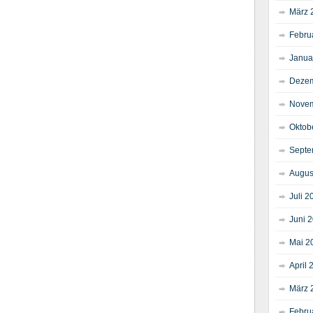
März 
Febru
Janua
Dezem
Novem
Oktob
Septe
Augus
Juli 2
Juni 
Mai 2
April 
März 
Febru