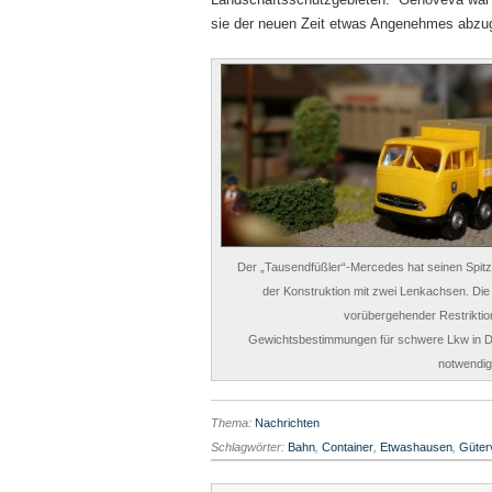
sie der neuen Zeit etwas Angenehmes abzu
Der „Tausendfüßler“-Mercedes hat seinen Spi
der Konstruktion mit zwei Lenkachsen. Di
vorübergehender Restriktio
Gewichtsbestimmungen für schwere Lkw in D
notwendig
Thema:
Nachrichten
Schlagwörter:
Bahn
,
Container
,
Etwashausen
,
Güter