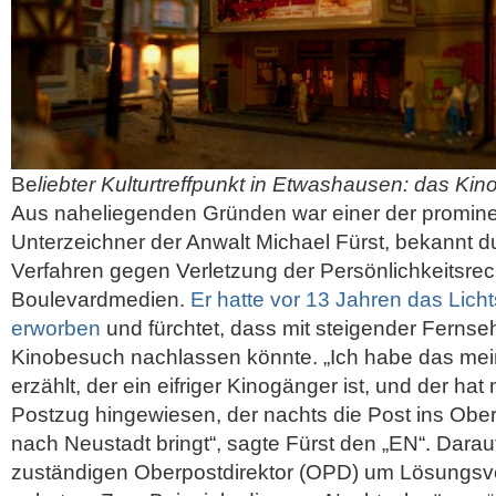
Be
liebter Kulturtreffpunkt in Etwashausen: das Kino
Aus naheliegenden Gründen war einer der promin
Unterzeichner der Anwalt Michael Fürst, bekannt d
Verfahren gegen Verletzung der Persönlichkeitsrec
Boulevardmedien.
Er hatte vor 13 Jahren das Licht
erworben
und fürchtet, dass mit steigender Fernse
Kinobesuch nachlassen könnte. „Ich habe das mei
erzählt, der ein eifriger Kinogänger ist, und der hat
Postzug hingewiesen, der nachts die Post ins Ober
nach Neustadt bringt“, sagte Fürst den „EN“. Darau
zuständigen Oberpostdirektor (OPD) um Lösungsv