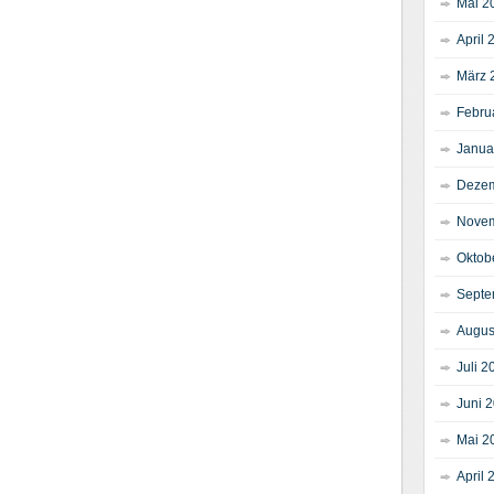
Mai 2
April 
März 
Febru
Janua
Dezem
Novem
Oktob
Septe
Augus
Juli 2
Juni 
Mai 2
April 