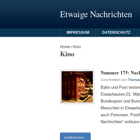
Etwaige Nachrichten
IMPRESSUM
DATENSCHUTZ
Home
/
Kino
Kino
Nummer 175: Nach
Geschrieben von
Thomas 
Bahn und Post testen
Etwashausen,01. März
Bundespost und Bunde
Menschen in Etwasha
auch Personen. Posth
Nachrichten“ exklusiv
weiterlesen...