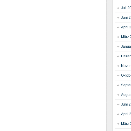
Juli 2
Juni 
April 
März 
Janua
Dezem
Novem
Oktob
Septe
Augus
Juni 
April 
März 