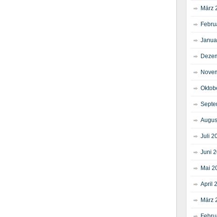
März 
Febru
Janua
Dezem
Novem
Oktob
Septe
Augus
Juli 2
Juni 
Mai 2
April 
März 
Febru