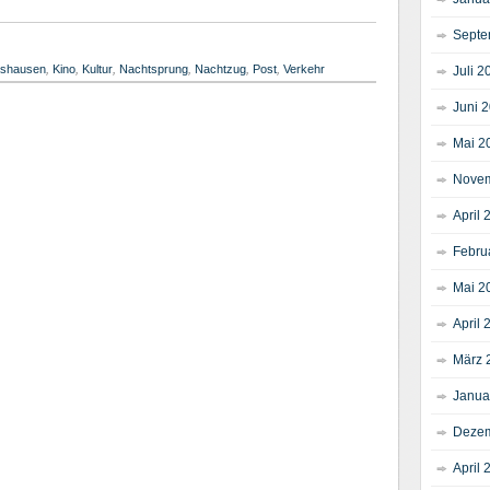
Septe
shausen
,
Kino
,
Kultur
,
Nachtsprung
,
Nachtzug
,
Post
,
Verkehr
Juli 2
Juni 
Mai 2
Novem
April 
Febru
Mai 2
April 
März 
Janua
Dezem
April 