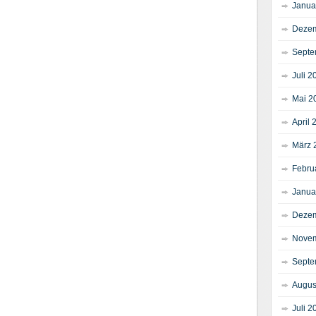
Janua
Dezem
Septe
Juli 2
Mai 2
April 
März 
Febru
Janua
Dezem
Novem
Septe
Augus
Juli 2