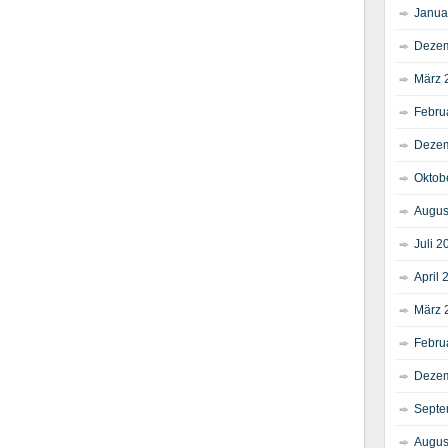
Janua
Dezem
März 
Febru
Dezem
Oktob
Augus
Juli 2
April 
März 
Febru
Dezem
Septe
Augus