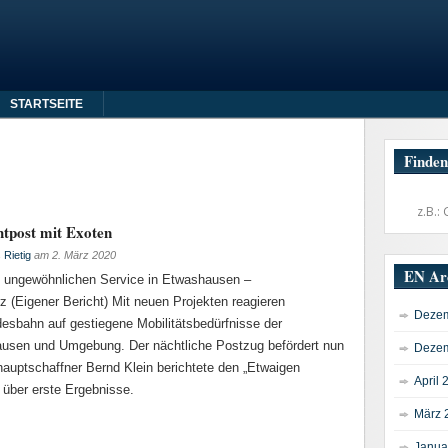
STARTSEITE
Finden
tpost mit Exoten
Rietig
am
2. März 2020
EN Ar
 ungewöhnlichen Service in Etwashausen –
 (Eigener Bericht) Mit neuen Projekten reagieren
Dezem
sbahn auf gestiegene Mobilitätsbedürfnisse der
usen und Umgebung. Der nächtliche Postzug befördert nun
Dezem
auptschaffner Bernd Klein berichtete den „Etwaigen
April 
 über erste Ergebnisse.
März 
Janua