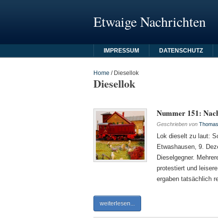
Etwaige Nachrichten
IMPRESSUM
DATENSCHUTZ
Home
/
Diesellok
Diesellok
Nummer 151: Nacht
Geschrieben von
Thomas 
Lok dieselt zu laut:
Etwashausen, 9. Dezem
Dieselgegner. Mehrer
protestiert und leise
ergaben tatsächlich r
weiterlesen...