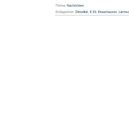
Thema:
Nachrichten
Schlagwörter:
Diesellok
,
E 63
,
Etwashausen
,
Lärmsc