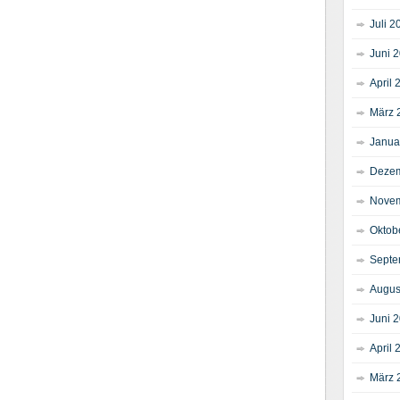
Juli 2
Juni 
April 
März 
Janua
Dezem
Novem
Oktob
Septe
Augus
Juni 
April 
März 