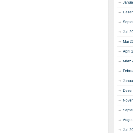
Janua
Dezem
Septe
Juli 2
Mai 2
April 
März 
Febru
Janua
Dezem
Novem
Septe
Augus
Juli 2