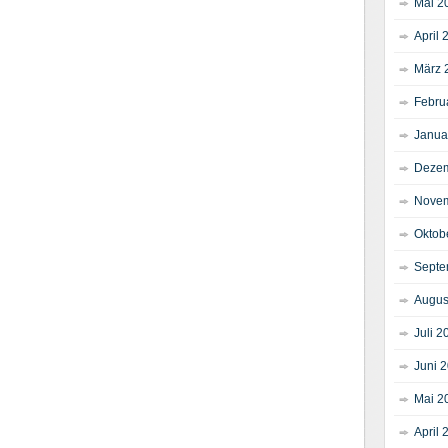
Mai 2
April 
März 
Febru
Janua
Dezem
Novem
Oktob
Septe
Augus
Juli 2
Juni 
Mai 2
April 