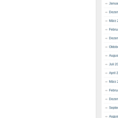
Janua
Dezem
März 
Febru
Dezem
Oktob
Augus
Juli 2
April 
März 
Febru
Dezem
Septe
Augus