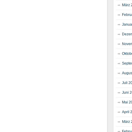
März 
Febru
Janua
Dezem
Novem
Oktob
Septe
Augus
Juli 2
Juni 
Mai 2
April 
März 
Febru