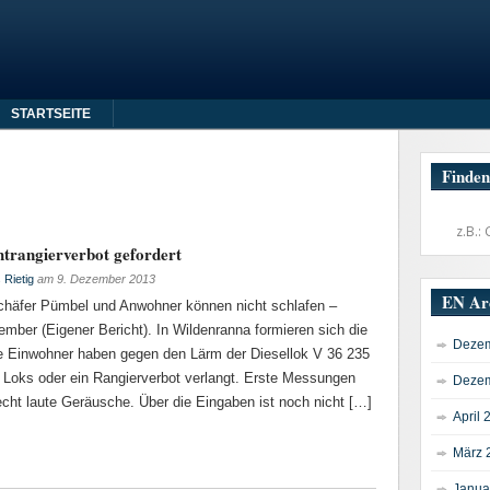
STARTSEITE
Finden
rangierverbot gefordert
Rietig
am
9. Dezember 2013
EN Ar
 Schäfer Pümbel und Anwohner können nicht schlafen –
ber (Eigener Bericht). In Wildenranna formieren sich die
Dezem
e Einwohner haben gegen den Lärm der Diesellok V 36 235
re Loks oder ein Rangierverbot verlangt. Erste Messungen
Dezem
echt laute Geräusche. Über die Eingaben ist noch nicht […]
April 
März 
Janua