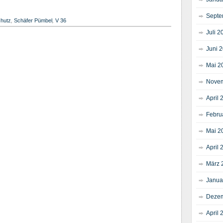
Septe
hutz
,
Schäfer Pümbel
,
V 36
Juli 2
Juni 
Mai 2
Novem
April 
Febru
Mai 2
April 
März 
Janua
Dezem
April 