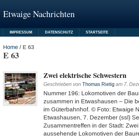
Etwaige Nachrichten
IMPRESSUM
DATENSCHUTZ
STARTSEITE
Home
/
E 63
E 63
Zwei elektrische Schwestern
Geschrieben von
Thomas Rietig
am
7. De
Nummer 196: Lokomotiven der Baur
zusammen in Etwashausen – Die b
im Güterbahnhof. © Foto: Etwaige 
Etwashausen, 7. Dezember (ssl) Se
Zusammentreffen in der Stadt: Zwei
aussehende Lokomotiven der Baur