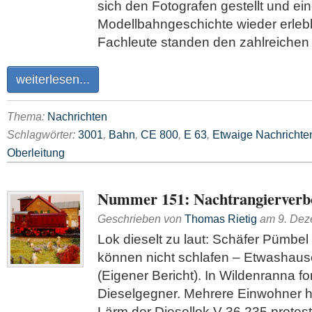
sich den Fotografen gestellt und ei
Modellbahngeschichte wieder erleb
Fachleute standen den zahlreichen
weiterlesen...
Thema:
Nachrichten
Schlagwörter:
3001
,
Bahn
,
CE 800
,
E 63
,
Etwaige Nachrichte
Oberleitung
Nummer 151: Nachtrangierverbo
Geschrieben von
Thomas Rietig
am
9. De
Lok dieselt zu laut: Schäfer Pümbe
können nicht schlafen – Etwashau
(Eigener Bericht). In Wildenranna fo
Dieselgegner. Mehrere Einwohner 
Lärm der Diesellok V 36 235 protesti