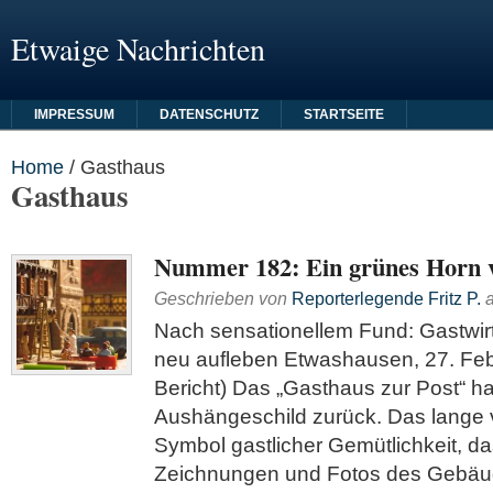
Etwaige Nachrichten
IMPRESSUM
DATENSCHUTZ
STARTSEITE
Home
/
Gasthaus
Gasthaus
Nummer 182: Ein grünes Horn v
Geschrieben von
Reporterlegende Fritz P.
Nach sensationellem Fund: Gastwirti
neu aufleben Etwashausen, 27. Feb
Bericht) Das „Gasthaus zur Post“ ha
Aushängeschild zurück. Das lang
Symbol gastlicher Gemütlichkeit, das
Zeichnungen und Fotos des Gebäud