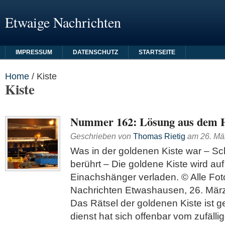
Etwaige Nachrichten
IMPRESSUM
DATENSCHUTZ
STARTSEITE
Home
/
Kiste
Kiste
Nummer 162: Lösung aus dem 
Geschrieben von
Thomas Rietig
am
26. Mä
Was in der goldenen Kiste war – Sc
berührt – Die goldene Kiste wird au
Einachshänger verladen. © Alle Fot
Nachrichten Etwashausen, 26. März 
Das Rätsel der goldenen Kiste ist g
dienst hat sich offenbar vom zufälli