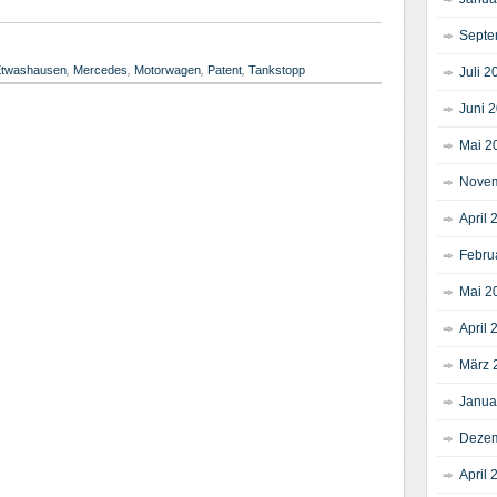
Septe
twashausen
,
Mercedes
,
Motorwagen
,
Patent
,
Tankstopp
Juli 2
Juni 
Mai 2
Novem
April 
Febru
Mai 2
April 
März 
Janua
Dezem
April 