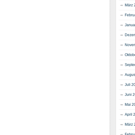
März 
Febru
Janua
Dezem
Novem
Oktob
Septe
Augus
Juli 2
Juni 
Mai 2
April 
März 
Febru