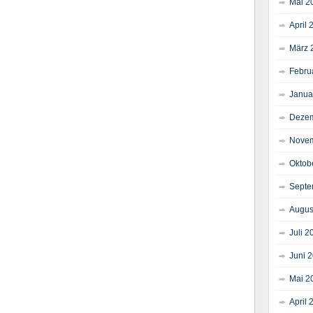
Mai 2
April 
März 
Febru
Janua
Dezem
Novem
Oktob
Septe
Augus
Juli 2
Juni 
Mai 2
April 