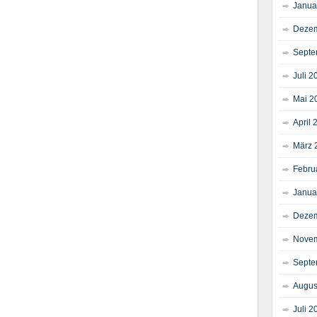
Janua
Dezem
Septe
Juli 2
Mai 2
April 
März 
Febru
Janua
Dezem
Novem
Septe
Augus
Juli 2