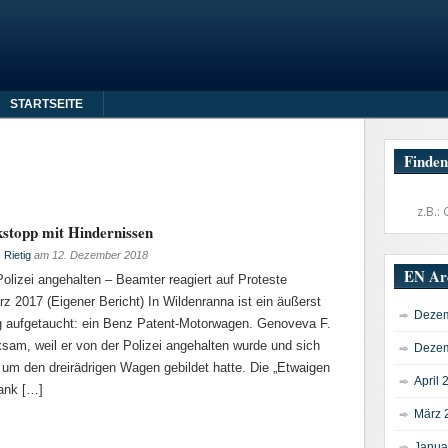
STARTSEITE
Finden
topp mit Hindernissen
Rietig
am
12. Dezember 2018
EN Ar
lizei angehalten – Beamter reagiert auf Proteste
 2017 (Eigener Bericht) In Wildenranna ist ein äußerst
Dezem
g aufgetaucht: ein Benz Patent-Motorwagen. Genoveva F.
sam, weil er von der Polizei angehalten wurde und sich
Dezem
um den dreirädrigen Wagen gebildet hatte. Die „Etwaigen
April 
ank […]
März 
Janua