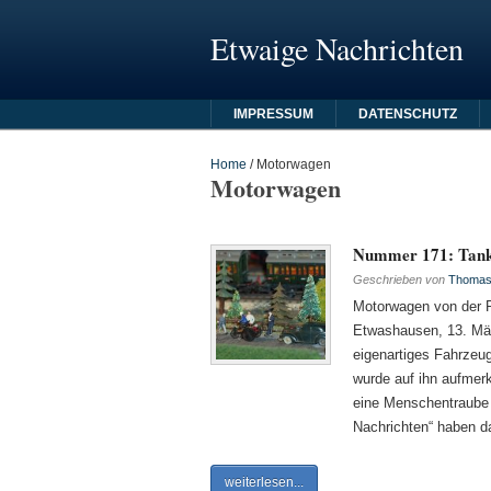
Etwaige Nachrichten
IMPRESSUM
DATENSCHUTZ
Home
/
Motorwagen
Motorwagen
Nummer 171: Tanks
Geschrieben von
Thomas 
Motorwagen von der Po
Etwashausen, 13. März
eigenartiges Fahrzeu
wurde auf ihn aufmerk
eine Menschentraube 
Nachrichten“ haben d
weiterlesen...