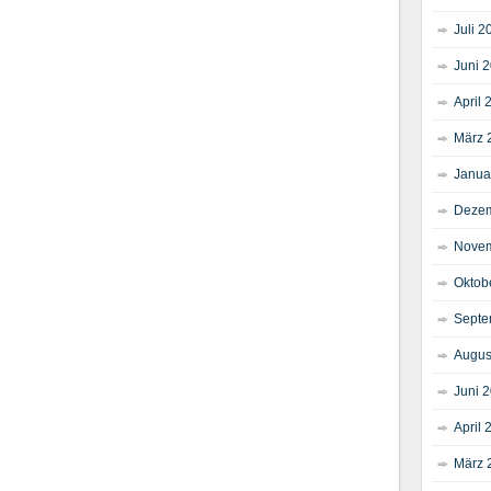
Juli 2
Juni 
April 
März 
Janua
Dezem
Novem
Oktob
Septe
Augus
Juni 
April 
März 