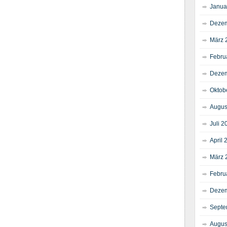
Janua
Dezem
März 
Febru
Dezem
Oktob
Augus
Juli 2
April 
März 
Febru
Dezem
Septe
Augus