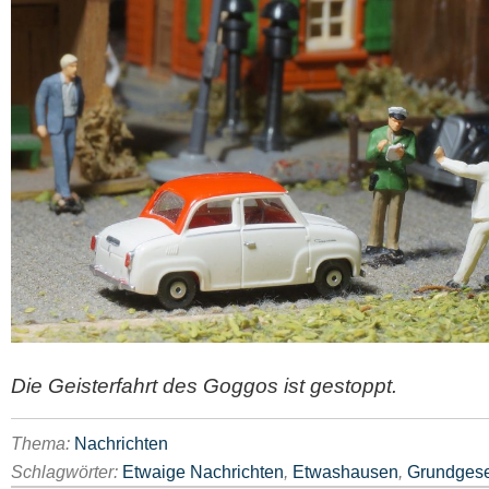
Die Geisterfahrt des Goggos ist gestoppt.
Thema:
Nachrichten
Schlagwörter:
Etwaige Nachrichten
,
Etwashausen
,
Grundgese