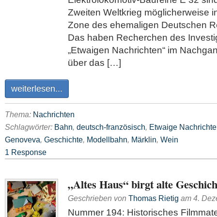
Zweiten Weltkrieg möglicher­weise i
Zone des ehemaligen Deutschen 
Das haben Recherchen des Investi
„Etwaigen Nachrichten“ im Nachgan
über das […]
weiterlesen...
Thema:
Nachrichten
Schlagwörter:
Bahn
,
deutsch-französisch
,
Etwaige Nachricht
Genoveva
,
Geschichte
,
Modellbahn
,
Märklin
,
Wein
1 Response
„Altes Haus“ birgt alte Geschich
Geschrieben von
Thomas Rietig
am
4. De
Nummer 194: Historisches Filmmater