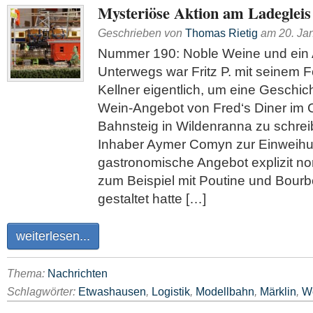
Mysteriöse Aktion am Ladegleis
Geschrieben von
Thomas Rietig
am
20. Ja
Nummer 190: Noble Weine und ein 
Unterwegs war Fritz P. mit seinem F
Kellner eigentlich, um eine Geschi
Wein-Angebot von Fred‘s Diner im
Bahnsteig in Wildenranna zu schr
Inhaber Aymer Comyn zur Einweih
gastronomische Angebot explizit no
zum Beispiel mit Poutine und Bour
gestaltet hatte […]
weiterlesen...
Thema:
Nachrichten
Schlagwörter:
Etwashausen
,
Logistik
,
Modellbahn
,
Märklin
,
W