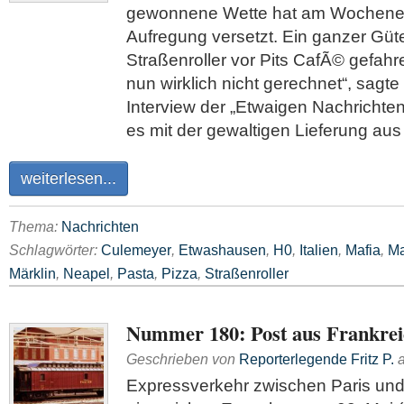
gewonnene Wette hat am Wochenen
Aufregung versetzt. Ein ganzer Gü
Straßenroller vor Pits CafÃ© gefahre
nun wirklich nicht gerechnet“, sagte 
Inter­view der „Etwaigen Nachrichten
es mit der gewaltigen Lieferung aus
weiterlesen...
Thema:
Nachrichten
Schlagwörter:
Culemeyer
,
Etwashausen
,
H0
,
Italien
,
Mafia
,
Ma
Märklin
,
Neapel
,
Pasta
,
Pizza
,
Straßenroller
Nummer 180: Post aus Frankrei
Geschrieben von
Reporterlegende Fritz P.
Expressverkehr zwischen Paris un