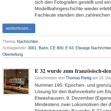
sich den Fotografen gestellt und ei
Modellbahngeschichte wieder erleb
Fachleute standen den zahlreichen
weiterlesen...
Thema:
Nachrichten
Schlagwörter:
3001
,
Bahn
,
CE 800
,
E 63
,
Etwaige Nachrichte
Oberleitung
E 32 wurde zum französisch-de
Geschrieben von
Thomas Rietig
am
15. D
Nummer 195: Epochen- und grenzü
Lösung für den Bahnverkehr um E
Etwashausen, 9. Dezember (Eigener
Mindestens zwei Lokomotiven der d
Elektrolokomotiv-Baureihe E 32 si