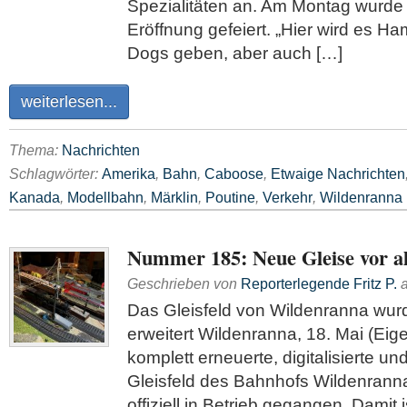
Spezialitäten an. Am Montag wurde 
Eröffnung gefeiert. „Hier wird es H
Dogs geben, aber auch […]
weiterlesen...
Thema:
Nachrichten
Schlagwörter:
Amerika
,
Bahn
,
Caboose
,
Etwaige Nachrichten
Kanada
,
Modellbahn
,
Märklin
,
Poutine
,
Verkehr
,
Wildenranna
Nummer 185: Neue Gleise vor a
Geschrieben von
Reporterlegende Fritz P.
Das Gleisfeld von Wildenranna wur
erweitert Wildenranna, 18. Mai (Eig
komplett erneuerte, digitalisierte un
Gleisfeld des Bahnhofs Wildenranna
offiziell in Betrieb gegangen. Damit i