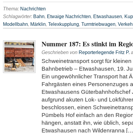
Thema:
Nachrichten
Schlagwörter:
Bahn
,
Etwaige Nachrichten
,
Etwashausen
,
Kup
Modellbahn
,
Märklin
,
Telexkupplung
,
Turmtriebwagen
,
Verkeh
Nummer 187: Es stinkt im Regi
Geschrieben von
Reporterlegende Fritz P.
Schweinetransport sorgt für kleinen
Bahnbetrieb – Etwashausen, 19. Juli
Ein ungewöhnlicher Transport hat Ä
Fahrgästen eines Personenzuges a
Etwashausens Güterbahnhofschef J
aufgrund akuten Lok- und Lokführ
beschlossen, einen Schweinetransp
Pümbels Hof einfach an den Regio
hängen, anstatt ihn, wie üblich, sep
Etwashausen nach Wildenranna […