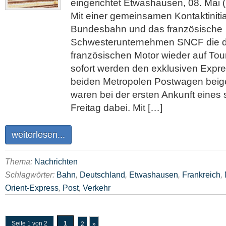
eingerichtet Etwashausen, 08. Mai (
Mit einer gemeinsamen Kontaktinitia
Bundesbahn und das französische
Schwesterunternehmen SNCF die d
französischen Motor wieder auf Tou
sofort werden den exklusiven Exp
beiden Metropolen Postwagen beig
waren bei der ersten Ankunft eine
Freitag dabei. Mit […]
weiterlesen...
Thema:
Nachrichten
Schlagwörter:
Bahn
,
Deutschland
,
Etwashausen
,
Frankreich
,
Orient-Express
,
Post
,
Verkehr
Seite 1 von 2
1
2
»