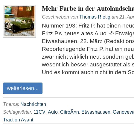
Mehr Farbe in der Autolandscha
Geschrieben von
Thomas Rietig
am
21. Apr
Nummer 193: Fritz P. hat einen ne
Fritz P.s neues altes Auto. © Etwai
Etwashausen, 22. März (Redaktions
Reporterlegende Fritz P. hat ein neu
zwar nicht wirklich neu, sondern geb
wesentlich besser ausgestattet als 
Und es kommt auch nicht in dem Sc
weiterlesen...
Thema:
Nachrichten
Schlagwörter:
11CV
,
Auto
,
CitroÃ«n
,
Etwashausen
,
Genovev
Traction Avant