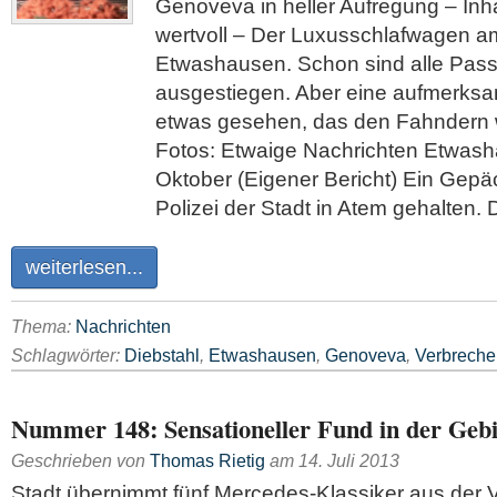
Genoveva in heller Aufregung – Inha
wertvoll – Der Luxusschlafwagen a
Etwashausen. Schon sind alle Pass
ausgestiegen. Aber eine aufmerksa
etwas gesehen, das den Fahndern we
Fotos: Etwaige Nachrichten Etwash
Oktober (Eigener Bericht) Ein Gepä
Polizei der Stadt in Atem gehalten.
weiterlesen...
Thema:
Nachrichten
Schlagwörter:
Diebstahl
,
Etwashausen
,
Genoveva
,
Verbreche
Nummer 148: Sensationeller Fund in der Geb
Geschrieben von
Thomas Rietig
am
14. Juli 2013
Stadt übernimmt fünf Mercedes-Klassiker aus der V