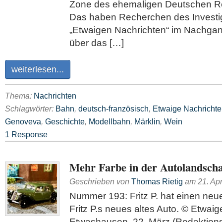
Zone des ehemaligen Deutschen 
Das haben Recherchen des Investi
„Etwaigen Nachrichten“ im Nachgan
über das […]
weiterlesen...
Thema:
Nachrichten
Schlagwörter:
Bahn
,
deutsch-französisch
,
Etwaige Nachricht
Genoveva
,
Geschichte
,
Modellbahn
,
Märklin
,
Wein
1 Response
Mehr Farbe in der Autolandscha
Geschrieben von
Thomas Rietig
am
21. Apr
Nummer 193: Fritz P. hat einen ne
Fritz P.s neues altes Auto. © Etwai
Etwashausen, 22. März (Redaktions