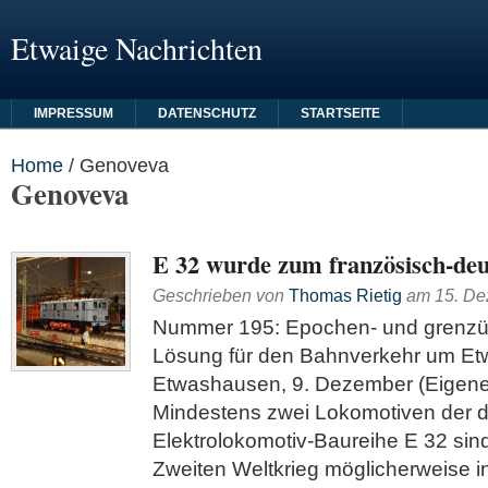
Etwaige Nachrichten
IMPRESSUM
DATENSCHUTZ
STARTSEITE
Home
/
Genoveva
Genoveva
E 32 wurde zum französisch-de
Geschrieben von
Thomas Rietig
am
15. D
Nummer 195: Epochen- und grenzü
Lösung für den Bahnverkehr um E
Etwashausen, 9. Dezember (Eigener
Mindestens zwei Lokomotiven der d
Elektrolokomotiv-Baureihe E 32 si
Zweiten Weltkrieg möglicher­weise i