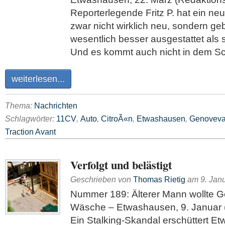
Reporterlegende Fritz P. hat ein neu
zwar nicht wirklich neu, sondern geb
wesentlich besser ausgestattet als 
Und es kommt auch nicht in dem Sc
weiterlesen...
Thema:
Nachrichten
Schlagwörter:
11CV
,
Auto
,
CitroÃ«n
,
Etwashausen
,
Genovev
Traction Avant
Verfolgt und belästigt
Geschrieben von
Thomas Rietig
am
9. Jan
Nummer 189: Älterer Mann wollte 
Wäsche – Etwashausen, 9. Januar (
Ein Stalking-Skandal erschüttert E